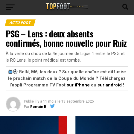
ACTU FOOT
PSG – Lens : deux absents
confirmés, bonne nouvelle pour Ruiz
À la veille du choc de la 4e journée de Ligue 1 entre le PSG et
le RC Lens, le point médical est tombé.
BeIN, M6, les deux ? Sur quelle chaîne est diffusée
le prochain match de la Coupe du Monde ? Téléchargez
l'appli Programme TV Foot
sur iPhone
ou
sur android
!
Publié
il y a 11 mois
le
13 septembre 2025
Par
Romain B.