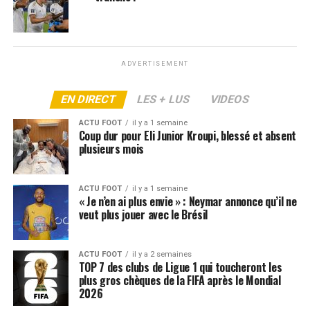
« Trop dur d’être sa copine » : la mère de Mbappé
balance tout sur son fils
ADVERTISEMENT
EN DIRECT
LES + LUS
VIDEOS
ACTU FOOT
il y a 1 semaine
Coup dur pour Eli Junior Kroupi, blessé et absent
plusieurs mois
ACTU FOOT
il y a 1 semaine
« Je n’en ai plus envie » : Neymar annonce qu’il ne
veut plus jouer avec le Brésil
ACTU FOOT
il y a 2 semaines
TOP 7 des clubs de Ligue 1 qui toucheront les
plus gros chèques de la FIFA après le Mondial
2026