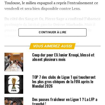
Toulouse, le milieu espagnol a repris l’entraînement ce
vendredi et sera bien disponible contre Lens.
Du côté des Sang et Or, Pierre Sage a confirmé l’absence
prolongée du latéral gauche
Deiver Machado
. Mais il
pourra compter sur ses recrues offensives de fin de
CONTINUER À LIRE
mercato,
Abdallah Sima
et
Odsonne Edouard
,
annoncés opérationnels même si leur titularisation
VOUS AIMEREZ AUSSI
n’est pas garantie.
Coup dur pour Eli Junior Kroupi, blessé et
Un PSG diminué mais presque au complet face à un Lens
absent plusieurs mois
qui retrouve des forces : le duel promet d’être explosif.
ARTICLES LIÉS:
LIGUE 1
PSG
TOP 7 des clubs de Ligue 1 qui toucheront
les plus gros chèques de la FIFA après le
SUIVANT
Mondial 2026
Real Madrid : Mbappé en feu, il lance un énorme
avertissement à l’OM avant la Ligue des champions !
Des pauses fraîcheur en Ligue 1 ? La LFP a
NE RATEZ PAS
tranché !