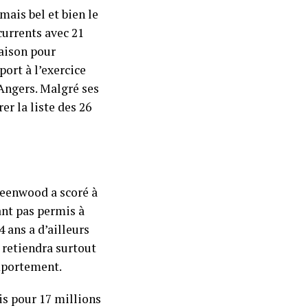
ais bel et bien le
currents avec 21
saison pour
port à l’exercice
 Angers. Malgré ses
er la liste des 26
reenwood a scoré à
ant pas permis à
 ans a d’ailleurs
n retiendra surtout
omportement.
is pour 17 millions