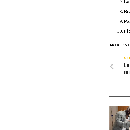
La
Br
Pa
Fl
ARTICLES L
NE 
Le
mi