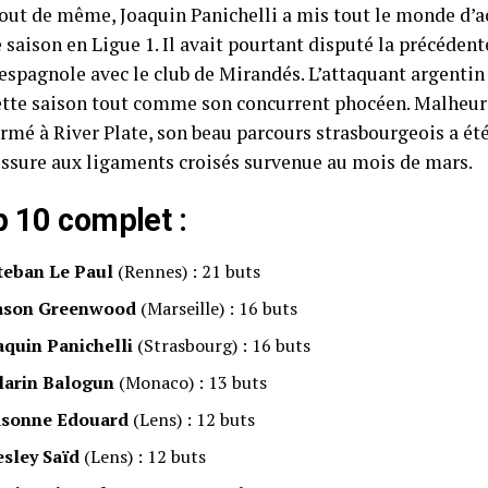
tout de même, Joaquin Panichelli a mis tout le monde d’a
 saison en Ligue 1. Il avait pourtant disputé la précéden
espagnole avec le club de Mirandés. L’attaquant argentin 
cette saison tout comme son concurrent phocéen. Malheu
rmé à River Plate, son beau parcours strasbourgeois a été
essure aux ligaments croisés survenue au mois de mars.
p 10 complet :
teban Le Paul
(Rennes) : 21 buts
son Greenwood
(Marseille) : 16 buts
aquin Panichelli
(Strasbourg) : 16 buts
larin Balogun
(Monaco) : 13 buts
sonne Edouard
(Lens) : 12 buts
sley Saïd
(Lens) : 12 buts