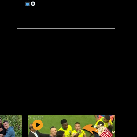
BeIN, M6, les deux ? Sur quelle
chaîne est diffusée le prochain match de
la Coupe du Monde ? Téléchargez l'appli
Programme TV Foot
sur iPhone
ou
sur
android
!