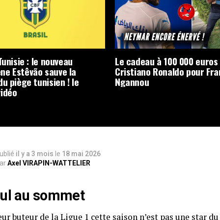
Tunisie : le nouveau
Le cadeau à 100 000 euros
e Estêvão sauve la
Cristiano Ronaldo pour Fra
u piège tunisien ! le
Ngannou
idéo
ublié
il y a 3 mois
le
18 mai 2026
ar
Axel VIRAPIN-WATTELIER
aul au sommet
ur buteur de la Ligue 1 cette saison n’est pas une star du