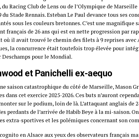
 du Racing Club de Lens ou de l’Olympique de Marseille m
 du Stade Rennais. Esteban Le Paul devance tous ses con
antés sous les couleurs bretonnes. C’est une magnifique 
nt français de 26 ans qui est en nette progression par rap
 où il avait trouvé le chemin des filets à 9 reprises avec
ues, la concurrence était toutefois trop élevée pour intégr
r Deschamps pour le Mondial.
wood et Panichelli ex-aequo
ne saison catastrophique du côté de Marseille, Mason G
ses dans cet exercice 2025-2026. Ces buts n’auront cepend
onter sur le podium, loin de là. L’attaquant anglais de 24
des perdants de l’arrivée de Habib Beye à la mi-saison. O
ires extra-sportives et les polémiques concernant son c
ncognito en Alsace aux yeux des observateurs français ma