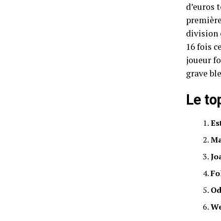
d’euros 
première
division 
16 fois 
joueur fo
grave bl
Le to
Es
Ma
Jo
Fo
Od
We