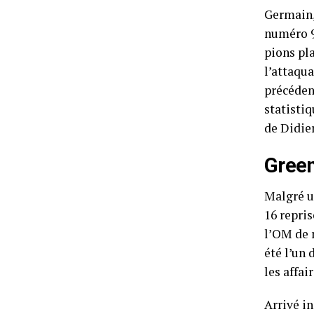
Germain,
numéro 9
pions pl
l’attaqua
précédent
statistiq
de Didie
Green
Malgré u
16 repri
l’OM de m
été l’un 
les affa
Arrivé i