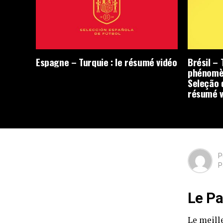
Espagne – Turquie : le résumé vidéo
Brésil – 
phénomèn
Seleção d
résumé v
P
P
Le P
Le meille