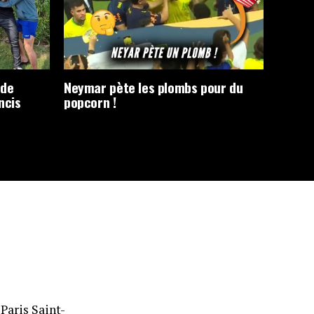
 de
Neymar pète les plombs pour du
ncis
popcorn !
 Paris Saint-