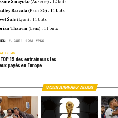
ssine Sinayoko
(Auxerre) : 12 buts
adley Barcola
(Paris SG) : 11 buts
vel Šulc
(Lyon) : 11 buts
orian Thauvin
(Lens) : 11 buts
IÉS:
LIGUE 1
OM
PSG
RATEZ PAS
 TOP 15 des entraîneurs les
eux payés en Europe
VOUS AIMEREZ AUSSI