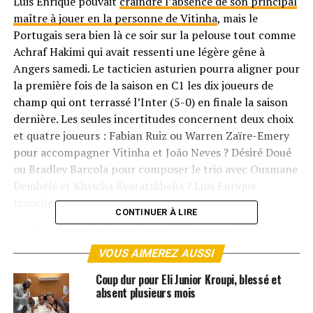
Luis Enrique pouvait
craindre l’absence de son principal
maître à jouer en la personne de Vitinha
, mais le
Portugais sera bien là ce soir sur la pelouse tout comme
Achraf Hakimi qui avait ressenti une légère gêne à
Angers samedi. Le tacticien asturien pourra aligner pour
la première fois de la saison en C1 les dix joueurs de
champ qui ont terrassé l’Inter (5-0) en finale la saison
dernière. Les seules incertitudes concernent deux choix
et quatre joueurs : Fabian Ruiz ou Warren Zaïre-Emery
pour accompagner Vitinha et João Neves ? Désiré Doué
ou Bradley Barcola pour composer le trio avec Ousmane
Dembélé et Khvicha Kvaratskhelia ? Luis Enrique
tranchera.
CONTINUER À LIRE
Le XI probable du PSG
: Safonov – Hakimi –
Marquinhos – Pacho – Nuno Mendes – João Neves –
VOUS AIMEREZ AUSSI
Vitinha – Zaïre-Emery – Kvaratskhelia – Dembélé – Doué.
Coup dur pour Eli Junior Kroupi, blessé et
absent plusieurs mois
Le Bayern affaibli au niveau du