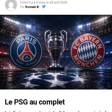
Publié
il y a 3 mois
le
28 avril 2026
Par
Romain B.
Le PSG au complet