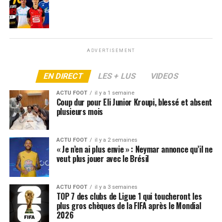
resté sur le terrain, a inscrit le but de l’égalisation à la
80e minute, avant que Rennes ne s’envole dans le temps
additionnel.
L’OL en colère contre l’arbitrage
ADVERTISEMENT
Du côté lyonnais, la frustration est immense.
Tyler
EN DIRECT
LES + LUS
VIDEOS
Morton
a bien été exclu (75e), mais pas Rouault, laissant
un sentiment d’injustice. Le directeur technique de l’OL,
ACTU FOOT
il y a 1 semaine
Coup dur pour Eli Junior Kroupi, blessé et absent
Mathieu Louis-Jean
, a dénoncé un manque de
plusieurs mois
cohérence et s’est interrogé publiquement : «
Que
faisait le VAR ?
».
ACTU FOOT
il y a 2 semaines
« Je n’en ai plus envie » : Neymar annonce qu’il ne
Au-delà de l’épisode, cette polémique relance le débat
veut plus jouer avec le Brésil
autour de la
clarté des décisions arbitrales en Ligue 1
et de l’utilisation du VAR, censé éviter précisément ce
type d’erreur.
ACTU FOOT
il y a 3 semaines
TOP 7 des clubs de Ligue 1 qui toucheront les
plus gros chèques de la FIFA après le Mondial
ARTICLES LIÉS:
LIGUE 1
OL
2026