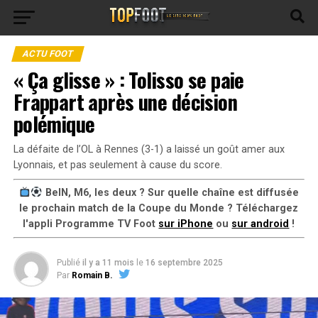
ACTU FOOT
« Ça glisse » : Tolisso se paie
Frappart après une décision
polémique
La défaite de l’OL à Rennes (3-1) a laissé un goût amer aux
Lyonnais, et pas seulement à cause du score.
BeIN, M6, les deux ? Sur quelle chaîne est diffusée
le prochain match de la Coupe du Monde ? Téléchargez
l'appli Programme TV Foot
sur iPhone
ou
sur android
!
Publié
il y a 11 mois
le
16 septembre 2025
Par
Romain B.