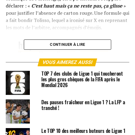
déclarer : «
C’est haut mais ça ne reste pas, ça glisse
»
pour justifier l’absence de carton rouge. Une formule qui
a fait bondir Tolisso, lequel a ironisé sur X en reprenant
les mots de l’arbitre, accompagnés d’émojis.
https://t.co/ST7CNkfkaB
CONTINUER À LIRE
" ça glisse "
pic.twitter.com/QGbb2Edre
VOUS AIMEREZ AUSSI
F
TOP 7 des clubs de Ligue 1 qui toucheront
les plus gros chèques de la FIFA après le
Mondial 2026
— Corentin Tolisso (@CorentinTolisso)
September 15,
2025
Des pauses fraîcheur en Ligue 1 ? La LFP a
Un sarcasme justifié : la DTA elle-même a reconnu lundi
tranché !
que
Rouault aurait dû être exclu
pour faute grossière
et que l’intervention du VAR était attendue. Une erreur
lourde de conséquences, puisque le défenseur rennais,
Le TOP 10 des meilleurs buteurs de Ligue 1