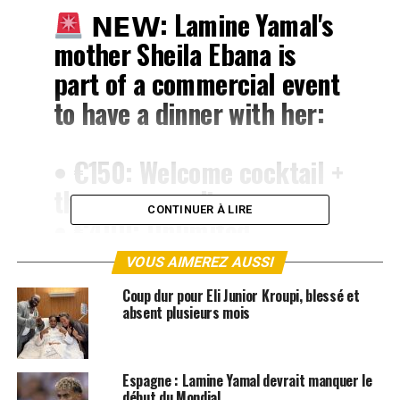
𝗡𝗘𝗪: Lamine Yamal's
mother Sheila Ebana is
part of a commercial event
to have a dinner with her:
• €150: Welcome cocktail +
three course dinner
CONTINUER À LIRE
• €400: Unlimited
premium drinks + three
VOUS AIMEREZ AUSSI
course dinner
Coup dur pour Eli Junior Kroupi, blessé et
• €800: Premium table +
absent plusieurs mois
unlimited drinks + a
picture with Lamine's…
Espagne : Lamine Yamal devrait manquer le
début du Mondial