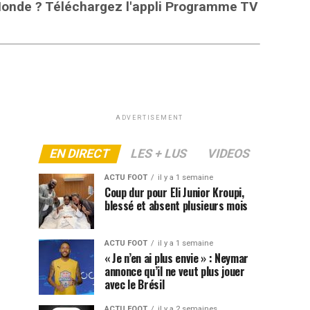
 Monde ? Téléchargez l'appli Programme TV
ADVERTISEMENT
EN DIRECT
LES + LUS
VIDEOS
ACTU FOOT
il y a 1 semaine
Coup dur pour Eli Junior Kroupi,
blessé et absent plusieurs mois
ACTU FOOT
il y a 1 semaine
« Je n’en ai plus envie » : Neymar
annonce qu’il ne veut plus jouer
avec le Brésil
ACTU FOOT
il y a 2 semaines