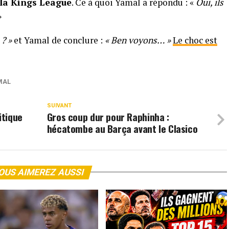
 la Kings League
. Ce à quoi Yamal a répondu : «
Oui, ils
»
? »
et Yamal de conclure :
« Ben voyons… »
Le choc est
MAL
SUIVANT
itique
Gros coup dur pour Raphinha :
hécatombe au Barça avant le Clasico
OUS AIMEREZ AUSSI