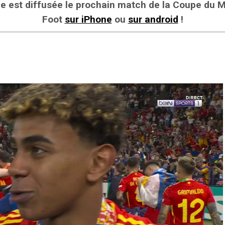
îne est diffusée le prochain match de la Coupe du
Foot
sur iPhone
ou
sur android
!