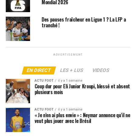
Mondial 2026
plateforme officielle du championnat. L’abonnement
peut se faire via DAZN, Amazon, RMC Sport, ou encore
votre fournisseur d’accès Internet. Le match sera
Des pauses fraîcheur en Ligue 1 ? La LFP a
tranché !
diffusé sur le
canal n°2
de la plateforme, avec une prise
d’antenne quelques minutes avant le début de la
rencontre.
La rediffusion du match sera disponible sur le site ou
ADVERTISEMENT
l’application Ligue 1+, selon le distributeur choisi
(DAZN, Amazon, etc.). Les supporters pourront
EN DIRECT
LES + LUS
VIDEOS
également revoir la rencontre sur le site officiel du PSG,
ACTU FOOT
il y a 1 semaine
dès dimanche à minuit.
Coup dur pour Eli Junior Kroupi, blessé et absent
plusieurs mois
Les compos probables de
Lorient – PSG
ACTU FOOT
il y a 1 semaine
« Je n’en ai plus envie » : Neymar annonce qu’il ne
veut plus jouer avec le Brésil
La composition probable du PSG selon
L’Equipe
:
Chevalier – Mayulu, Marquinhos, Pacho, Nuno Mendes