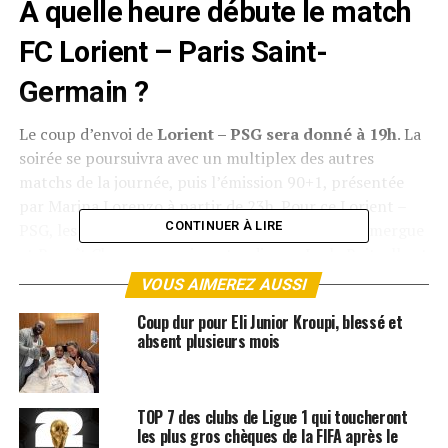
À quelle heure débute le match
FC Lorient – Paris Saint-
Germain ?
Le coup d’envoi de
Lorient – PSG sera donné à 19h
. La
soirée se poursuivra avec un multiplex des autres
matchs de la journée, puis l’émission 90+1, présentée
par Marina Lorenzo à partir de 23h. Pour ce Lorient –
CONTINUER À LIRE
PSG, les téléspectateurs retrouveront Xavier Domergue
et Benoît Cheyrou au micro, tandis que Lesly Boitrelle et
Guillaume Hoarau assureront les interventions en bord
VOUS AIMEREZ AUSSI
de terrain.
Coup dur pour Eli Junior Kroupi, blessé et
absent plusieurs mois
Sur quelle chaîne suivre en
streaming Lorient – PSG ?
TOP 7 des clubs de Ligue 1 qui toucheront
les plus gros chèques de la FIFA après le
Pour suivre le match, il faut être abonné à
Ligue 1+
, la