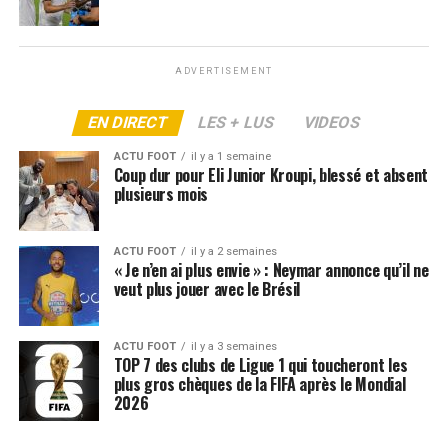
ARTICLES LIÉS:
LIGUE 1
PSG
ADVERTISEMENT
SUIVANT
Gardien du PSG ? Une pression difficile pour Chevalier
EN DIRECT
LES + LUS
VIDEOS
NE RATEZ PAS
Vers un gros clash au Barça ? Raphinha enrage contre
ACTU FOOT
il y a 1 semaine
un coéquipier
Coup dur pour Eli Junior Kroupi, blessé et absent
plusieurs mois
ACTU FOOT
il y a 2 semaines
« Je n’en ai plus envie » : Neymar annonce qu’il ne
veut plus jouer avec le Brésil
ACTU FOOT
il y a 3 semaines
TOP 7 des clubs de Ligue 1 qui toucheront les
plus gros chèques de la FIFA après le Mondial
2026