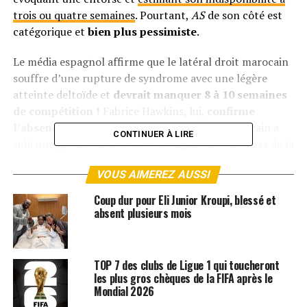
trois ou quatre semaines
. Pourtant,
AS
de son côté est
catégorique et
bien plus pessimiste
.
Le média espagnol affirme que le latéral droit marocain
souffre d’une rupture de syndrome avec une légère
atteinte deltoïde et
devrait manquer 8 à 10 semaines
de compétition !
Fabrice Hawkins, lui,
confirme
l’absence de fracture
mais précise que le Marocain a
CONTINUER À LIRE
subi une grosse entorse avec les ligaments internes de la
cheville gauche touchés. Il évoque de son côté une
VOUS AIMEREZ AUSSI
absence de 6 à 8 semaines.
Coup dur pour Eli Junior Kroupi, blessé et
Quoiqu’il en soit, Hakimi ne reviendra pas avant 2026 et
absent plusieurs mois
ne pourra, sauf retournement de situation, disputer
le début de la CAN
qui se déroule sur ses terres, au
Maroc (21 décembre 2025-18 janvier 2026).
TOP 7 des clubs de Ligue 1 qui toucheront
les plus gros chèques de la FIFA après le
Forcément, ce coup dur n’a pas fini de faire causer. Le
Mondial 2026
PSG va devoir faire sans son joueur alors que les Lions de