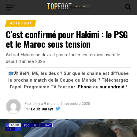
ACTU FOOT
C’est confirmé pour Hakimi : le PSG
et le Maroc sous tension
Achraf Hakimi ne devrait pas refouler les terrains avant le
début d’année 2026.
BeIN, M6, les deux ? Sur quelle chaîne est diffusée
le prochain match de la Coupe du Monde ? Téléchargez
l'appli Programme TV Foot
sur iPhone
ou
sur android
!
Publié
il y a 9 mois
le
5 novembre 2025
Par
Louis Bareyt