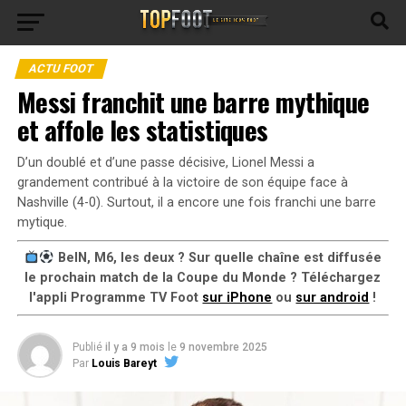
ACTU FOOT
Messi franchit une barre mythique
et affole les statistiques
D’un doublé et d’une passe décisive, Lionel Messi a
grandement contribué à la victoire de son équipe face à
Nashville (4-0). Surtout, il a encore une fois franchi une barre
mytique.
BeIN, M6, les deux ? Sur quelle chaîne est diffusée
le prochain match de la Coupe du Monde ? Téléchargez
l'appli Programme TV Foot
sur iPhone
ou
sur android
!
Publié
il y a 9 mois
le
9 novembre 2025
Par
Louis Bareyt