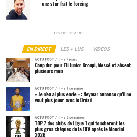
impressionnant »,
a lâché l’entraîneur de Miami Javier
une star fait le forcing
Mascherano.
ARTICLES LIÉS:
LIONEL MESSI
MLS
ADVERTISEMENT
SUIVANT
La malédiction frappe le Maroc : après Hakimi, un autre
joueur très incertain pour la CAN
EN DIRECT
LES + LUS
VIDEOS
NE RATEZ PAS
ACTU FOOT
il y a 7 jours
OM-Brest : À quelle heure et sur quelle chaîne suivre le
Coup dur pour Eli Junior Kroupi, blessé et absent
match
plusieurs mois
ACTU FOOT
il y a 1 semaine
« Je n’en ai plus envie » : Neymar annonce qu’il ne
veut plus jouer avec le Brésil
ACTU FOOT
il y a 2 semaines
TOP 7 des clubs de Ligue 1 qui toucheront les
plus gros chèques de la FIFA après le Mondial
2026