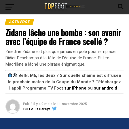
ACTU FOOT
Zidane lâche une bombe : son avenir
avec l’équipe de France scellé ?
Zinedine Zidane est plus que jamais en pôle pour remplacer
Didier Deschamps à la tête de l’équipe de France. Et l’ex-
Madrilène a lâché une phrase énigmatique.
BeIN, M6, les deux ? Sur quelle chaîne est diffusée
le prochain match de la Coupe du Monde ? Téléchargez
l'appli Programme TV Foot
sur iPhone
ou
sur android
!
Publié
il y a 9 mois
le
11 novembre 2025
Par
Louis Bareyt