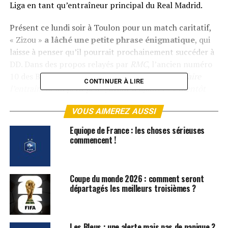
Liga en tant qu’entraîneur principal du Real Madrid.
Présent ce lundi soir à Toulon pour un match caritatif,
« Zizou »
a lâché une petite phrase énigmatique
, qui
laisse à penser qu’il pourrait prochainement succéder à
DD. Dans des propos relayés par
RMC
, l’ancien numéro
10 des Bleus tout sourire a déclaré : «
Là je vais faire
CONTINUER À LIRE
l’entraîneur un petit peu
« , avant d’ajouter : «
Bientôt
aussi
« . À bon entendeur.
VOUS AIMEREZ AUSSI
ARTICLES LIÉS:
ÉQUIPE DE FRANCE
Equiope de France : les choses sérieuses
commencent !
SUIVANT
Cristiano Ronaldo confirme sa retraite
NE RATEZ PAS
Coupe du monde 2026 : comment seront
Une légende de la Roja et du football impliquée dans
départagés les meilleurs troisièmes ?
une affaire d’escroquerie
Les Bleus : une alerte mais pas de panique ?