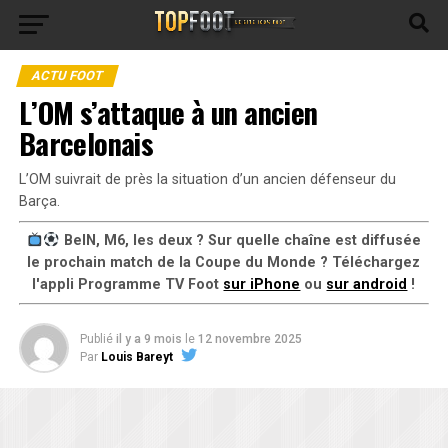
ACTU FOOT
L’OM s’attaque à un ancien
Barcelonais
L’OM suivrait de près la situation d’un ancien défenseur du
Barça.
BeIN, M6, les deux ? Sur quelle chaîne est diffusée
le prochain match de la Coupe du Monde ? Téléchargez
l'appli Programme TV Foot
sur iPhone
ou
sur android
!
Publié
il y a 9 mois
le
12 novembre 2025
Par
Louis Bareyt