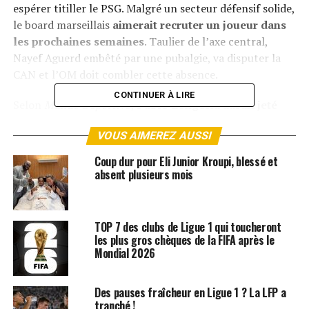
espérer titiller le PSG. Malgré un secteur défensif solide,
le board marseillais
aimerait recruter un joueur dans
les prochaines semaines
. Taulier de l’axe central,
Nayef Aguerd embêté par une pubalgie, va disputer la
CAN et l’OM doit combler cette absence.
CONTINUER À LIRE
Selon
Mundo Deportivo
,
Pablo Longoria aurait jeté
son dévolu sur Oscar Mingueza
, défenseur polyvalent
VOUS AIMEREZ AUSSI
de 26 ans évoluant au Celta Vigo. L’international
espagnol (4 sélections), formé au Barça avec qui il a joué
Coup dur pour Eli Junior Kroupi, blessé et
près de 70 matchs, a rejoint l’actuel treizième de Liga en
absent plusieurs mois
2022.
Indéboulonnable de la formation galicienne
, il
attire les convoitises.
TOP 7 des clubs de Ligue 1 qui toucheront
L’OM
devra néanmoins faire face à la concurrence de
les plus gros chèques de la FIFA après le
plusieurs écuries européennes
comme Newcastle,
Mondial 2026
Leipzig, Aston Villa ou encore West Ham. Capable
d’évoluer dans l’axe ou à droite, Mingueza ne sait pas de
Des pauses fraîcheur en Ligue 1 ? La LFP a
quoi son avenir sera fait. En fin de contrat en juin
tranché !