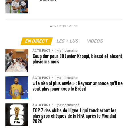
prochain, les négociations avec Vigo traînent et
son
club réclame 20 M d’euros
pour le lâcher en juin. Une
somme jugée excessive et un dossier complexe d’autant
plus que
le FC Barcelone détient encore 50 % des
ADVERTISEMENT
droits économiques du joueur
, ce qui explique en
partie les exigences financières du Celta. Affaire à suivre.
EN DIRECT
LES + LUS
VIDEOS
ACTU FOOT
il y a 1 semaine
ARTICLES LIÉS:
FC BARCELONE
LIGA
LIGUE 1
OM
Coup dur pour Eli Junior Kroupi, blessé et absent
plusieurs mois
SUIVANT
Le Real a pris une décision pour Xabi Alonso : tension
maximale à la Casa Blanca
ACTU FOOT
il y a 1 semaine
« Je n’en ai plus envie » : Neymar annonce qu’il ne
NE RATEZ PAS
veut plus jouer avec le Brésil
Cinq joueurs du Real Madrid s’en prennent à Xabi Alonso
ACTU FOOT
il y a 2 semaines
TOP 7 des clubs de Ligue 1 qui toucheront les
plus gros chèques de la FIFA après le Mondial
2026