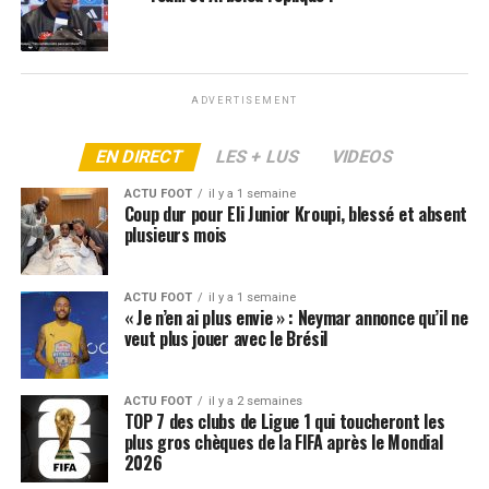
ARTICLES LIÉS:
FC BARCELONE
LIGA
OL
SUIVANT
Un joueur du Barça en plein burn-out : son club lui vient
ADVERTISEMENT
en aide
EN DIRECT
LES + LUS
VIDEOS
NE RATEZ PAS
Réunion urgente au Real : Zidane de retour ?
ACTU FOOT
il y a 1 semaine
Coup dur pour Eli Junior Kroupi, blessé et absent
plusieurs mois
ACTU FOOT
il y a 1 semaine
« Je n’en ai plus envie » : Neymar annonce qu’il ne
veut plus jouer avec le Brésil
ACTU FOOT
il y a 2 semaines
TOP 7 des clubs de Ligue 1 qui toucheront les
plus gros chèques de la FIFA après le Mondial
2026