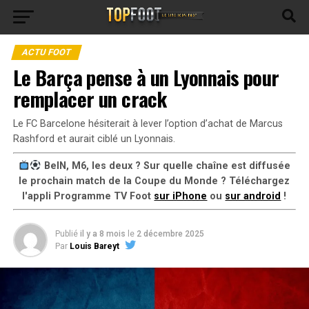
ACTU FOOT
Le Barça pense à un Lyonnais pour
remplacer un crack
Le FC Barcelone hésiterait à lever l’option d’achat de Marcus
Rashford et aurait ciblé un Lyonnais.
BeIN, M6, les deux ? Sur quelle chaîne est diffusée
le prochain match de la Coupe du Monde ? Téléchargez
l'appli Programme TV Foot
sur iPhone
ou
sur android
!
Publié
il y a 8 mois
le
2 décembre 2025
Par
Louis Bareyt