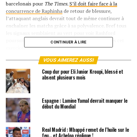
barcelonais pour
The Times
.
S’il doit faire face à la
concurrence de Raphinha
de retour de blessure,
l’attaquant anglais devrait tout de même continuer à
enchaîner les matchs grâce à sa polyvalence. Bref tous
les signaux semblaient au vert pour voir Rashford
poursuivre son aventure chez les Blaugrana après cet
CONTINUER À LIRE
exercice.
VOUS AIMEREZ AUSSI
Problème ? Le Barça, qui doit toujours faire face à des
soucis financiers,
hésiterait à lever l’option d’achat de
Coup dur pour Eli Junior Kroupi, blessé et
Rashford
selon
Sport
. Celle-ci a été fixée à 30M d’euros
absent plusieurs mois
par Manchester United et
ce montant divise en
coulisses
du côté du Camp Nou.
Espagne : Lamine Yamal devrait manquer le
Le média espagnol précise que les dirigeants catalans
début du Mondial
étudient d’autres pistes.
Le Lyonnais Malick Fofana ou
le Norvégien de Leipzig Antonio Nusa
, intéressent
fortement le board barcelonais si Rashford venait à
Real Madrid : Mbappé remet de l’huile sur le
rentrer en Angleterre. Affaire à suivre.
feu… et Arbeloa réplique !