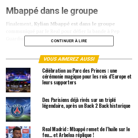
Mbappé dans le groupe
Finalement,
Kylian Mbappé est dans le groupe
communiqué par le Real pour défier la bande à Pep
Guardiola.
CONTINUER À LIRE
Reste à savoir si ce dernier débutera la rencontre, lui qui
est actuellement le danger numéro un de l’attaque
VOUS AIMEREZ AUSSI
merengue ou si Xabi Alonso jouera la sécurité en le
Célébration au Parc des Princes : une
laissant sur le banc.
cérémonie magique pour les rois d’Europe et
leurs supporters
ARTICLES LIÉS:
KYLIAN MBAPPÉ
LIGUE DES CHAMPIONS
REAL MADRID
Des Parisiens déjà rivés sur un triplé
légendaire, après un Back 2 Back historique
SUIVANT
Un soutien inattendu pour Xabi Alonso
NE RATEZ PAS
Le Barça et le Camp Nou pris à partie par les supporters
Real Madrid : Mbappé remet de l’huile sur le
feu… et Arbeloa réplique !
de l’Eintracht