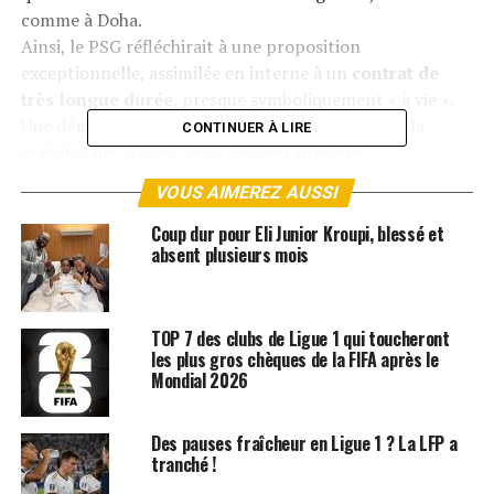
comme à Doha.
Ainsi, le PSG réfléchirait à une proposition
exceptionnelle, assimilée en interne à un
contrat de
très longue durée
, presque symboliquement « à vie ».
Une démarche rare dans le football moderne, où la
CONTINUER À LIRE
stabilité sur le banc reste souvent précaire.
VOUS AIMEREZ AUSSI
À travers cette initiative, le PSG entend envoyer un
message clair.
Bâtir un projet durable autour de Luis
Coup dur pour Eli Junior Kroupi, blessé et
Enrique
, en faisant de lui le pilier central de sa vision
absent plusieurs mois
sportive pour les années à venir. Reste désormais à
savoir si l’ancien sélectionneur de l’Espagne acceptera
cette offre hors normes.
TOP 7 des clubs de Ligue 1 qui toucheront
les plus gros chèques de la FIFA après le
Mondial 2026
ARTICLES LIÉS:
LIGUE 1
PSG
SUIVANT
Des pauses fraîcheur en Ligue 1 ? La LFP a
Endrick en larmes pour son départ du Real
tranché !
NE RATEZ PAS