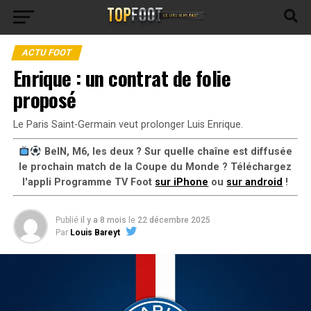
ACTU FOOT
Enrique : un contrat de folie
proposé
Le Paris Saint-Germain veut prolonger Luis Enrique.
BeIN, M6, les deux ? Sur quelle chaîne est diffusée
le prochain match de la Coupe du Monde ? Téléchargez
l'appli Programme TV Foot
sur iPhone
ou
sur android
!
Publié
il y a 8 mois
le
22 décembre 2025
Par
Louis Bareyt