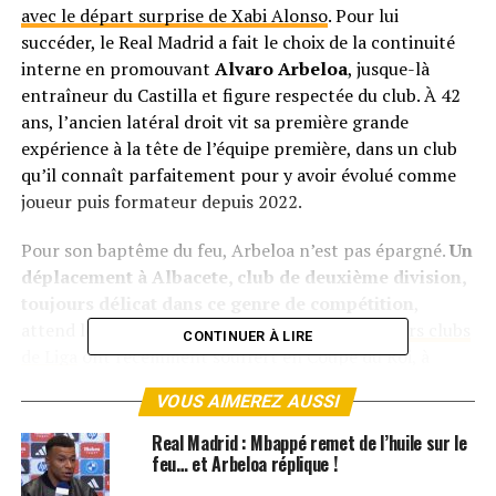
avec le départ surprise de Xabi Alonso
. Pour lui
succéder, le Real Madrid a fait le choix de la continuité
interne en promouvant
Alvaro Arbeloa
, jusque-là
entraîneur du Castilla et figure respectée du club. À 42
ans, l’ancien latéral droit vit sa première grande
expérience à la tête de l’équipe première, dans un club
qu’il connaît parfaitement pour y avoir évolué comme
joueur puis formateur depuis 2022.
Pour son baptême du feu, Arbeloa n’est pas épargné.
Un
déplacement à Albacete, club de deuxième division,
toujours délicat dans ce genre de compétition
,
attend les Madrilènes.
D’autant plus que plusieurs clubs
CONTINUER À LIRE
de Liga
ont récemment souffert en Coupe du Roi, à
l’image de l’Atlético de Madrid ou de l’Athletic Club. Un
VOUS AIMEREZ AUSSI
avertissement pris très au sérieux par le nouveau coach
merengue, qui pourrait décider d’aligner une équipe très
Real Madrid : Mbappé remet de l’huile sur le
compétitive.
feu… et Arbeloa réplique !