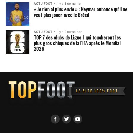
ACTU FOOT
il y a 1 semaine
deux camps, sera diffusée en direct sur
Canal+
,
« Je n’en ai plus envie » : Neymar annonce qu’il ne
permettant aux fans de suivre ce duel européen majeur.
veut plus jouer avec le Brésil
L’enjeu est important pour les deux équipes, avec des
points précieux à aller chercher dans la course à la
ACTU FOOT
il y a 2 semaines
qualification.
TOP 7 des clubs de Ligue 1 qui toucheront les
plus gros chèques de la FIFA après le Mondial
2026
Match
Compé
Date
Heure
Chaîne
Stade
tition
OM –
Ligue
Mercred
21h00
Canal+
Vélodro
Liverpo
des
i 21
me
ol
Champi
janvier
ons
OM – Liverpool : les compos
probables
Du côté marseillais, Roberto De Zerbi devra composer