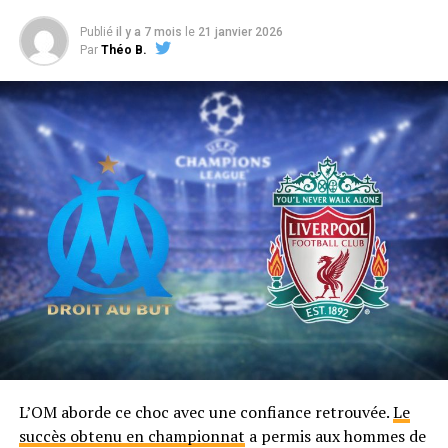
Publié
il y a 7 mois
le
21 janvier 2026
Par
Théo B.
L’OM aborde ce choc avec une confiance retrouvée.
Le
succès obtenu en championnat
a permis aux hommes de