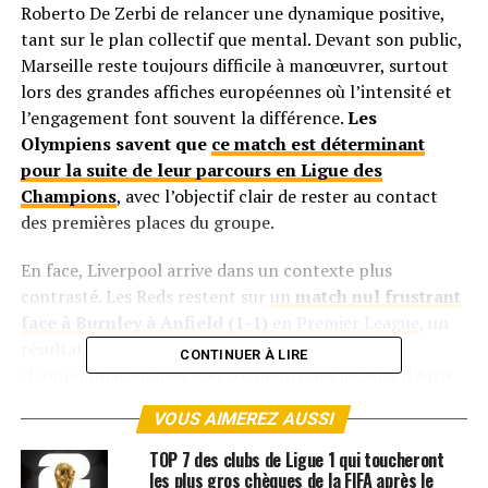
Roberto De Zerbi de relancer une dynamique positive,
tant sur le plan collectif que mental. Devant son public,
Marseille reste toujours difficile à manœuvrer, surtout
lors des grandes affiches européennes où l’intensité et
l’engagement font souvent la différence.
Les
Olympiens savent que
ce match est déterminant
pour la suite de leur parcours en Ligue des
Champions
, avec l’objectif clair de rester au contact
des premières places du groupe.
En face, Liverpool arrive dans un contexte plus
contrasté. Les Reds restent sur
un
match nul frustrant
face à Burnley à Anfield (1-1)
en Premier League
, un
résultat qui a laissé des regrets. Quatrièmes du
CONTINUER À LIRE
championnat anglais avec 36 points, les joueurs d’Arne
Slot affichent toutefois une belle régularité sur la durée.
VOUS AIMEREZ AUSSI
Le club est invaincu toutes compétitions confondues
depuis le 26 novembre, soit une série de douze matchs
TOP 7 des clubs de Ligue 1 qui toucheront
consécutifs sans défaite. En Ligue des Champions,
les plus gros chèques de la FIFA après le