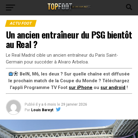
ACTU FOOT
Un ancien entraîneur du PSG bientôt
au Real ?
Le Real Madrid cible un ancien entraîneur du Paris Saint-
Germain pour succéder à Alvaro Arbeloa.
BeIN, M6, les deux ? Sur quelle chaîne est diffusée
le prochain match de la Coupe du Monde ? Téléchargez
l'appli Programme TV Foot
sur iPhone
ou
sur android
!
Publié
il y a 6 mois
le
29 janvier 2026
Par
Louis Bareyt