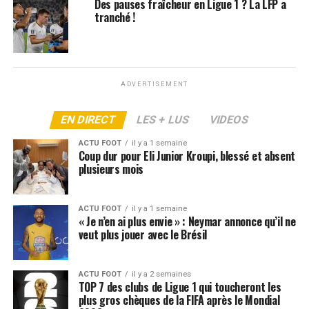
Des pauses fraîcheur en Ligue 1 ? La LFP a
ARTICLES LIÉS:
LIGA
LIGUE 1
PSG
REAL MADRID
tranché !
SUIVANT
Laporta très clair sur le mercato du Barça
NE RATEZ PAS
Une légende de l’OM résignée après l’élimination en
ADVERTISEMENT
Ligue des Champions
EN DIRECT
LES + LUS
VIDEOS
ACTU FOOT
il y a 1 semaine
Coup dur pour Eli Junior Kroupi, blessé et absent
plusieurs mois
ACTU FOOT
il y a 1 semaine
« Je n’en ai plus envie » : Neymar annonce qu’il ne
veut plus jouer avec le Brésil
ACTU FOOT
il y a 2 semaines
TOP 7 des clubs de Ligue 1 qui toucheront les
plus gros chèques de la FIFA après le Mondial