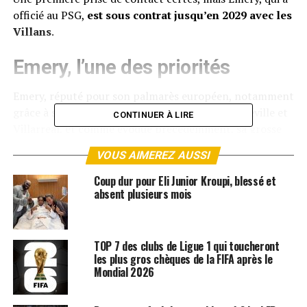
officié au PSG,
est sous contrat jusqu’en 2029 avec les
Villans
.
Emery, l’une des priorités
Emery, réputé pour son palmarès européen, notamment
grâce à ses quatre titres en Ligue Europa avec Séville et
CONTINUER À LIRE
Villarreal, et comme évoqué précédemment, sa grosse
expérience sur plusieurs bancs (PSG, Arsenal),
VOUS AIMEREZ AUSSI
figurerait en haut de la short-list du Real
. Inutile de
dire que les dirigeants en ont fait l’une de leurs
Coup dur pour Eli Junior Kroupi, blessé et
absent plusieurs mois
priorités.
Le Real traverse une période délicate et est tombé, pas
plus tard qu’hier soir à Benfica. Emery sera-t-il l’homme
TOP 7 des clubs de Ligue 1 qui toucheront
choisi pour relancer la Casa Blanca la saison prochaine ?
les plus gros chèques de la FIFA après le
Mondial 2026
À suivre.