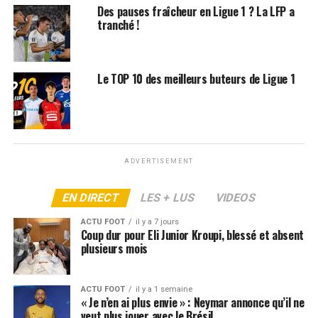
l’Olympique de Marseille sera donné le
samedi 31
Des pauses fraîcheur en Ligue 1 ? La LFP a
janvier 2026 à 17h00
. Les supporters des deux camps
tranché !
pourront suivre ce choc de Ligue 1 en direct à la
télévision
. Ce match, très attendu, sera diffusé sur une
chaîne nationale, confirmant son importance dans
Le TOP 10 des meilleurs buteurs de Ligue 1
cette journée de championnat.
Match
Compétiti
Date
Heure
Chaîne
on
ADVERTISEMENT
Paris FC –
Ligue 1
Samedi
17h00
beIN
Marseille
31 janvier
Sports 1
EN DIRECT
LES + LUS
VIDEOS
2026
ACTU FOOT
il y a 7 jours
Coup dur pour Eli Junior Kroupi, blessé et absent
Paris FC – OM : les compos
plusieurs mois
probables
ACTU FOOT
il y a 1 semaine
« Je n’en ai plus envie » : Neymar annonce qu’il ne
Côté Paris FC, Stéphane Gilli devrait
maintenir son
veut plus jouer avec le Brésil