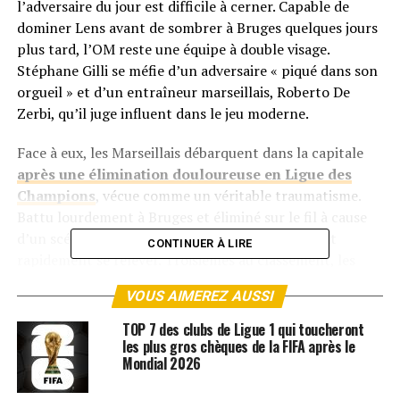
l’adversaire du jour est difficile à cerner. Capable de
dominer Lens avant de sombrer à Bruges quelques jours
plus tard, l’OM reste une équipe à double visage.
Stéphane Gilli se méfie d’un adversaire « piqué dans son
orgueil » et d’un entraîneur marseillais, Roberto De
Zerbi, qu’il juge influent dans le jeu moderne.
Face à eux, les Marseillais débarquent dans la capitale
après une élimination douloureuse en Ligue des
Champions
, vécue comme un véritable traumatisme.
Battu lourdement à Bruges et éliminé sur le fil à cause
d’un scénario cruel impliquant Benfica, l’OM doit
CONTINUER À LIRE
rapidement se relever. Troisièmes au classement, les
Olympiens restent sous la menace directe de Lyon et
VOUS AIMEREZ AUSSI
Lille et n’ont plus le droit à l’erreur.
TOP 7 des clubs de Ligue 1 qui toucheront
Heure et chaîne du match
les plus gros chèques de la FIFA après le
Mondial 2026
Le coup d’envoi de la rencontre entre le Paris FC et