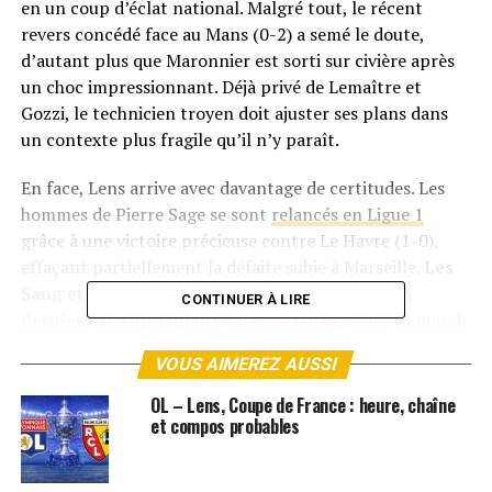
en un coup d’éclat national. Malgré tout, le récent
revers concédé face au Mans (0-2) a semé le doute,
d’autant plus que Maronnier est sorti sur civière après
un choc impressionnant. Déjà privé de Lemaître et
Gozzi, le technicien troyen doit ajuster ses plans dans
un contexte plus fragile qu’il n’y paraît.
En face, Lens arrive avec davantage de certitudes. Les
hommes de Pierre Sage se sont
relancés en Ligue 1
grâce à une victoire précieuse contre Le Havre (1-0),
effaçant partiellement la défaite subie à Marseille.
Les
Sang et Or restent invaincus lors de leurs cinq
CONTINUER À LIRE
derniers affrontements face à Troyes
, dont un match
nul en 2023, et comptent bien faire respecter la
VOUS AIMEREZ AUSSI
hiérarchie. Le mercato hivernal a également apporté de
nouvelles options avec les arrivées de Masuaku pour six
OL – Lens, Coupe de France : heure, chaîne
mois et de Saint-Maximin arrivé libre, renforçant un
et compos probables
effectif déjà dense malgré les absences de Baidoo, Gradit
et Gurtner.