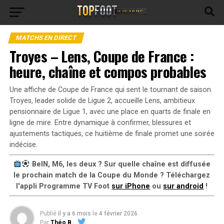
MATCHS EN DIRECT
Troyes – Lens, Coupe de France :
heure, chaîne et compos probables
Une affiche de Coupe de France qui sent le tournant de saison.
Troyes, leader solide de Ligue 2, accueille Lens, ambitieux
pensionnaire de Ligue 1, avec une place en quarts de finale en
ligne de mire. Entre dynamique à confirmer, blessures et
ajustements tactiques, ce huitième de finale promet une soirée
indécise.
BeIN, M6, les deux ? Sur quelle chaîne est diffusée
le prochain match de la Coupe du Monde ? Téléchargez
l'appli Programme TV Foot
sur iPhone
ou
sur android
!
Publié
il y a 6 mois
le
4 février 2026
Par
Théo B.