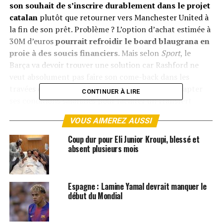
son souhait de s’inscrire durablement dans le projet
catalan
plutôt que retourner vers Manchester United à
la fin de son prêt. Problème ? L’option d’achat estimée à
30M d’euros
pourrait refroidir le board blaugrana en
proie à des soucis financiers
. Mais selon
Sport
, le
Barça va devoir trouver une solution car Rashford ne
veut absolument pas faire son come-back dans les
travées d’Old Trafford. Le joueur se dit prêt à adapter
CONTINUER À LIRE
ses conditions salariales pour faciliter un transfert
définitif, conscient des contraintes financières du club
VOUS AIMEREZ AUSSI
espagnol.
Coup dur pour Eli Junior Kroupi, blessé et
Du côté des Red Devils, l’entraîneur intérimaire Michael
absent plusieurs mois
Carrick aimerait le revoir,
mais l’attaquant ne semble
plus voir son avenir à Old Trafford
. Si Barcelone ne
lève pas l’option d’achat, Rashford serait déterminé à
Espagne : Lamine Yamal devrait manquer le
chercher une autre porte de sortie plutôt que de
début du Mondial
retourner en Premier League avec son club formateur.