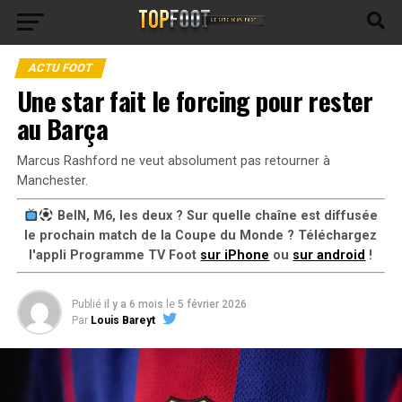
ACTU FOOT
Une star fait le forcing pour rester
au Barça
Marcus Rashford ne veut absolument pas retourner à
Manchester.
BeIN, M6, les deux ? Sur quelle chaîne est diffusée
le prochain match de la Coupe du Monde ? Téléchargez
l'appli Programme TV Foot
sur iPhone
ou
sur android
!
Publié
il y a 6 mois
le
5 février 2026
Par
Louis Bareyt