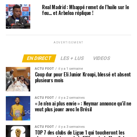
Real Madrid : Mbappé remet de l’huile sur le
ARTICLES LIÉS:
FC BARCELONE
LIGA
feu… et Arbeloa réplique !
SUIVANT
Une légende du football, du Real et du PSG se propose
à… l’OM !
NE RATEZ PAS
ADVERTISEMENT
Messi vers un incroyable retour dans ce club
EN DIRECT
LES + LUS
VIDEOS
ACTU FOOT
il y a 1 semaine
Coup dur pour Eli Junior Kroupi, blessé et absent
plusieurs mois
ACTU FOOT
il y a 2 semaines
« Je n’en ai plus envie » : Neymar annonce qu’il ne
veut plus jouer avec le Brésil
ACTU FOOT
il y a 3 semaines
TOP 7 des clubs de Ligue 1 qui toucheront les