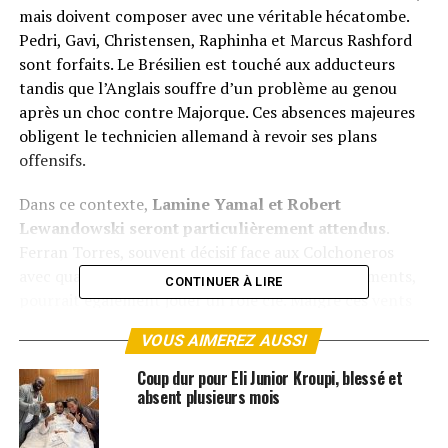
mais doivent composer avec une véritable hécatombe.
Pedri, Gavi, Christensen, Raphinha et Marcus Rashford
sont forfaits. Le Brésilien est touché aux adducteurs
tandis que l’Anglais souffre d’un problème au genou
après un choc contre Majorque. Ces absences majeures
obligent le technicien allemand à revoir ses plans
offensifs.
Dans ce contexte,
Lamine Yamal et Robert
Lewandowski seront particulièrement attendus
.
Ferran Torres, souvent décisif face aux Colchoneros
avec quatre buts lors des trois derniers affrontements,
CONTINUER À LIRE
pourrait également jouer un rôle clé. Malgré ces vents
contraires, la presse catalane affiche son optimisme.
«
VOUS AIMEREZ AUSSI
Air Barça »
, titre Mundo Deportivo, espérant voir
l’équipe s’envoler vers la finale malgré les obstacles.
Coup dur pour Eli Junior Kroupi, blessé et
absent plusieurs mois
En face, l’Atlético Madrid joue gros. Troisièmes en Liga à
13 points du Barça, les hommes de Diego Simeone