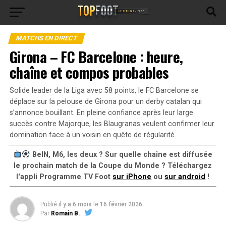
MATCHS EN DIRECT
Girona – FC Barcelone : heure,
chaîne et compos probables
Solide leader de la Liga avec 58 points, le FC Barcelone se
déplace sur la pelouse de Girona pour un derby catalan qui
s’annonce bouillant. En pleine confiance après leur large
succès contre Majorque, les Blaugranas veulent confirmer leur
domination face à un voisin en quête de régularité.
BeIN, M6, les deux ? Sur quelle chaîne est diffusée
le prochain match de la Coupe du Monde ? Téléchargez
l'appli Programme TV Foot
sur iPhone
ou
sur android
!
Publié
il y a 6 mois
le
16 février 2026
Par
Romain B.