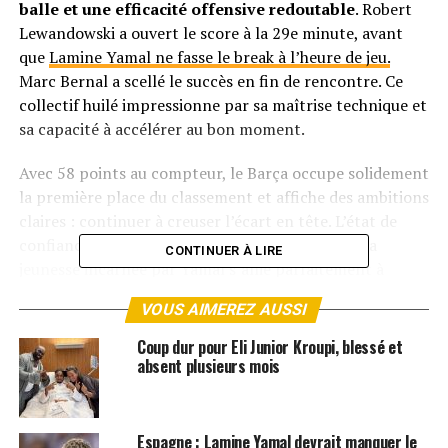
balle et une efficacité offensive redoutable
. Robert
Lewandowski a ouvert le score à la 29e minute, avant
que
Lamine Yamal ne fasse le break à l’heure de jeu.
Marc Bernal a scellé le succès en fin de rencontre. Ce
collectif huilé impressionne par sa maîtrise technique et
sa capacité à accélérer au bon moment.
Avec 58 points au compteur, le Barça occupe solidement
la première place du classement et affiche des ambitions
claires : continuer à creuser l’écart en tête. L’état de
confiance est total dans le vestiaire catalan, où la
CONTINUER À LIRE
jeunesse incarnée par Yamal s’allie parfaitement à
l’expérience de cadres comme Lewandowski.
VOUS AIMEREZ AUSSI
En face, Girona traverse une période plus irrégulière.
Coup dur pour Eli Junior Kroupi, blessé et
Actuellement 12e avec 26 points, le club catalan alterne
absent plusieurs mois
le bon et le moins bon. Lors de la dernière journée, les
hommes de Michel ont concédé un match nul frustrant
contre Séville (1-1). Thomas Lemar avait pourtant
Espagne : Lamine Yamal devrait manquer le