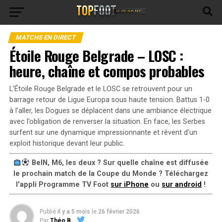
MATCHS EN DIRECT
Étoile Rouge Belgrade – LOSC :
heure, chaîne et compos probables
L’Étoile Rouge Belgrade et le LOSC se retrouvent pour un
barrage retour de Ligue Europa sous haute tension. Battus 1-0
à l’aller, les Dogues se déplacent dans une ambiance électrique
avec l’obligation de renverser la situation. En face, les Serbes
surfent sur une dynamique impressionnante et rêvent d’un
exploit historique devant leur public.
BeIN, M6, les deux ? Sur quelle chaîne est diffusée
le prochain match de la Coupe du Monde ? Téléchargez
l'appli Programme TV Foot
sur iPhone
ou
sur android
!
Publié
il y a 5 mois
le
26 février 2026
Par
Théo B.