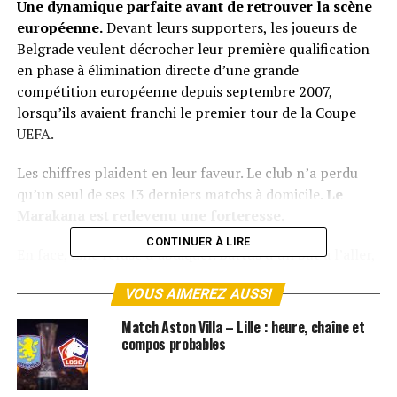
Une dynamique parfaite avant de retrouver la scène
européenne.
Devant leurs supporters, les joueurs de
Belgrade veulent décrocher leur première qualification
en phase à élimination directe d’une grande
compétition européenne depuis septembre 2007,
lorsqu’ils avaient franchi le premier tour de la Coupe
UEFA.
Les chiffres plaident en leur faveur. Le club n’a perdu
qu’un seul de ses 13 derniers matchs à domicile.
Le
Marakana est redevenu une forteresse.
CONTINUER À LIRE
En face, Lille refuse d’abdiquer. Battus d’un but à l’aller,
les Nordistes savent que tout reste possible.
Leur
VOUS AIMEREZ AUSSI
victoire 1-0 contre Angers
le week-end dernier a permis
de regagner de la confiance avant ce déplacement
Match Aston Villa – Lille : heure, chaîne et
délicat. Mais l’historique européen du LOSC à l’extérieur
compos probables
en phase à élimination directe reste préoccupant :
seulement deux victoires lors des 16 derniers matchs (7