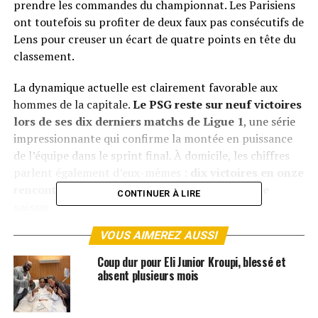
prendre les commandes du championnat. Les Parisiens
ont toutefois su profiter de deux faux pas consécutifs de
Lens pour creuser un écart de quatre points en tête du
classement.
La dynamique actuelle est clairement favorable aux
hommes de la capitale.
Le PSG reste sur neuf victoires
lors de ses dix derniers matchs de Ligue 1
, une série
impressionnante qui confirme la montée en puissance
de l’équipe dans le sprint final. À domicile, les chiffres
parlent également d’eux-mêmes :
dix victoires en onze
rencontres disputées au Parc des Princes cette
CONTINUER À LIRE
saison
.
Malgré tout, les Parisiens ne doivent pas relâcher leur
VOUS AIMEREZ AUSSI
concentration. Un huitième de finale très attendu de
Ligue des champions contre Chelsea approche.
Coup dur pour Eli Junior Kroupi, blessé et
absent plusieurs mois
En face, Monaco arrive avec un moral retrouvé. L’ASM a
traversé une période très difficile entre novembre et