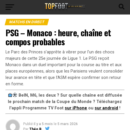
MATCHS EN DIRECT
PSG – Monaco : heure, chaîne et
compos probables
Le Parc des Princes s’apprête à vibrer pour l’un des chocs
majeurs de cette 25e journée de Ligue 1. Le PSG reçoit
Monaco dans un duel important pour la course au titre et aux
places européennes, alors que les Parisiens veulent consolider
leur avance en tête et que l’ASM espère confirmer son retour
en forme.
BeIN, M6, les deux ? Sur quelle chaîne est diffusée
le prochain match de la Coupe du Monde ? Téléchargez
l'appli Programme TV Foot
sur iPhone
ou
sur android
!
Publié
il y a 5 mois
le
5 mars 2026
Par
Théo B.