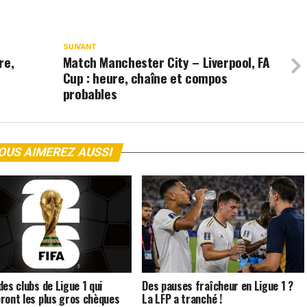
SUIVANT
re,
Match Manchester City – Liverpool, FA
Cup : heure, chaîne et compos
probables
OUS AIMEREZ AUSSI
des clubs de Ligue 1 qui
Des pauses fraîcheur en Ligue 1 ?
ront les plus gros chèques
La LFP a tranché !