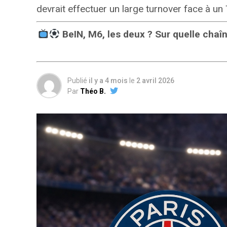
devrait effectuer un large turnover face à un
BeIN, M6, les deux ? Sur quelle cha
Publié
il y a 4 mois
le
2 avril 2026
Par
Théo B.