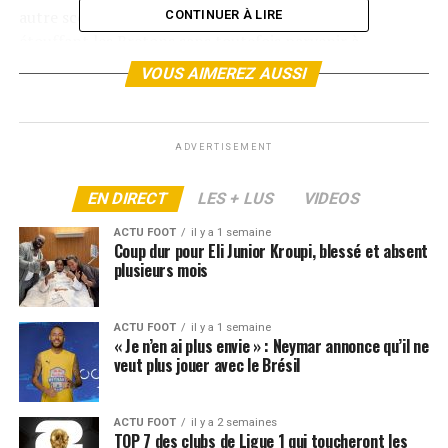
autre scénario. Marseille a pris les commandes,
CONTINUER À LIRE
étouffant les Bretons sans toutefois parvenir à
conclure, à l’image d’un Amine Gouiri inspiré dont
VOUS AIMEREZ AUSSI
l’extérieur du pied n’a pu trouver Pierre-Emerick
Aubameyang, trop court. Mais cette domination
territoriale s’est avérée stérile. À la 28ème minute, sur
ADVERTISEMENT
un contre éclair, l’OM a payé cash une mésentente
fatale entre Leonardo Balerdi et Benjamin Pavard.
EN DIRECT
LES + LUS
VIDEOS
Bamba Dieng, dans tous les bons coups, a lancé Panos
Katseris qui ne s’est pas fait prier pour punir les
ACTU FOOT
il y a 1 semaine
Coup dur pour Eli Junior Kroupi, blessé et absent
Phocéens.
plusieurs mois
Marseille a une nouvelle fois affiché sa fragilité
chronique à l’extérieur. Malgré les intentions tactiques,
ACTU FOOT
il y a 1 semaine
« Je n’en ai plus envie » : Neymar annonce qu’il ne
le manque d’engagement a sauté aux yeux. Au micro de
veut plus jouer avec le Brésil
Bein Sport, Luis Fernandez n’a d’ailleurs pas mâché ses
mots :
ACTU FOOT
il y a 2 semaines
TOP 7 des clubs de Ligue 1 qui toucheront les