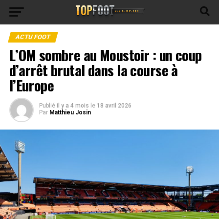
ACTU FOOT
L’OM sombre au Moustoir : un coup
d’arrêt brutal dans la course à
l’Europe
Publié
il y a 4 mois
le
18 avril 2026
Par
Matthieu Josin