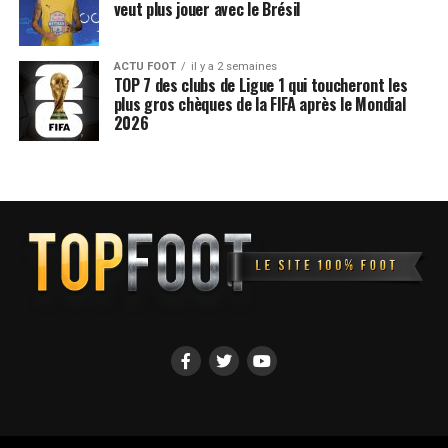
veut plus jouer avec le Brésil
diffusé en direct
sur L’Équipe live foot le samedi 11
octobre à 20h45
.
ACTU FOOT
il y a 2 semaines
TOP 7 des clubs de Ligue 1 qui toucheront les
Les compos probables du
plus gros chèques de la FIFA après le Mondial
2026
match
Portugal
: Costa – Dalot – Dias – Inacio – Mendes –
Bernardo – Vitinha – Fernandes – Conceicao – Ronaldo –
Neto
Irlande
: Kelleher – O’Brien – O’Shea – Collins – Ogbene
– Cullen – Knight – Manning – Taylor – Azaz – Ferguson
ARTICLES LIÉS:
COUPE DU MONDE
CRISTIANO RONALDO
SUIVANT
Espagne – Géorgie : les compos probables, la chaîne et
l’heure du match