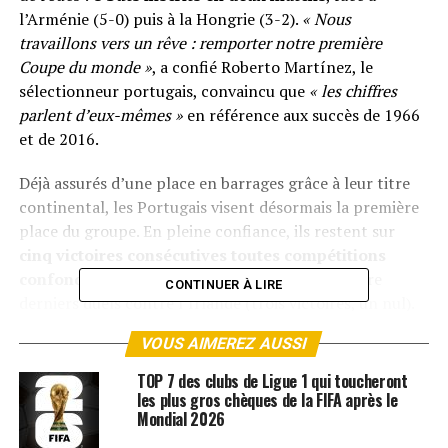
l’Arménie (5-0) puis à la Hongrie (3-2).
« Nous
travaillons vers un rêve : remporter notre première
Coupe du monde »
, a confié Roberto Martínez, le
sélectionneur portugais, convaincu que
« les chiffres
parlent d’eux-mêmes »
en référence aux succès de 1966
et de 2016.
Déjà assurés d’une place en barrages grâce à leur titre
continental, les Portugais visent désormais la première
place du groupe. En pleine confiance, ils restent sur
cinq victoires consécutives toutes compétitions
confondues
et n’ont perdu aucun de leurs quatre
CONTINUER À LIRE
derniers duels contre l’Irlande (trois victoires, un nul).
VOUS AIMEREZ AUSSI
Un défi colossal pour l’Irlande
TOP 7 des clubs de Ligue 1 qui toucheront
Côté irlandais, la situation est bien plus délicate.
Les
les plus gros chèques de la FIFA après le
Mondial 2026
Boys in Green
n’ont pris qu’un point sur six possibles,
concédant un nul face à la Hongrie (2-2) avant de