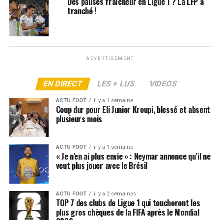
Des pauses fraîcheur en Ligue 1 ? La LFP a
Le PSG bientôt injouable : la grosse annonce de Luis
tranché !
Enrique
ADVERTISEMENT
EN DIRECT
LES + LUS
VIDEOS
ACTU FOOT
il y a 1 semaine
Coup dur pour Eli Junior Kroupi, blessé et absent
plusieurs mois
ACTU FOOT
il y a 1 semaine
« Je n’en ai plus envie » : Neymar annonce qu’il ne
veut plus jouer avec le Brésil
ACTU FOOT
il y a 2 semaines
TOP 7 des clubs de Ligue 1 qui toucheront les
plus gros chèques de la FIFA après le Mondial