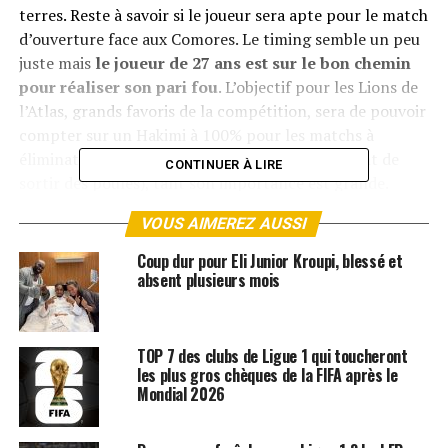
terres. Reste à savoir si le joueur sera apte pour le match
d’ouverture face aux Comores. Le timing semble un peu
juste mais
le joueur de 27 ans est sur le bon chemin
pour réaliser son pari fou
. L’objectif pour les Lions de
l’Atlas, grands favoris de la compétition, sera de pouvoir
compter sur un Hakimi à 100% pour les matchs à
élimination directe (à condition bien évidemment de
CONTINUER À LIRE
sortir des poules), tant son importance est grande.
VOUS AIMEREZ AUSSI
À noter que sans surprise et malgré une pubalgie,
le
défenseur de l’OM Nayef Aguerd est bien présent
Coup dur pour Eli Junior Kroupi, blessé et
alors que l’attaquant lillois Hamza Igamane, touché aux
absent plusieurs mois
adducteurs, a été convié mais comme réserviste.
ARTICLES LIÉS:
PSG
TOP 7 des clubs de Ligue 1 qui toucheront
les plus gros chèques de la FIFA après le
SUIVANT
Mondial 2026
Les dirigeants posent un ultimatum à Xabi Alonso
NE RATEZ PAS