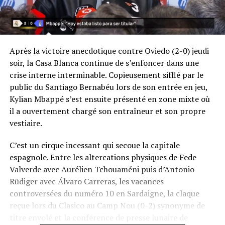
Après la victoire anecdotique contre Oviedo (2-0) jeudi
soir, la Casa Blanca continue de s’enfoncer dans une
crise interne interminable. Copieusement sifflé par le
public du Santiago Bernabéu lors de son entrée en jeu,
Kylian Mbappé s’est ensuite présenté en zone mixte où
il a ouvertement chargé son entraîneur et son propre
vestiaire.
C’est un cirque incessant qui secoue la capitale
espagnole. Entre les altercations physiques de Fede
Valverde avec Aurélien Tchouaméni puis d’Antonio
Rüdiger avec Álvaro Carreras, les vacances
controversées du numéro 10 en Sardaigne, la claque
reçue lors du Clasico au Camp Nou (0-2) synonyme de
titre envolé et la conférence de presse lunaire de