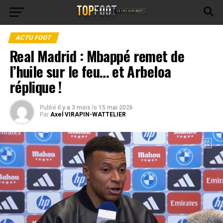
ACTU FOOT
Real Madrid : Mbappé remet de
l’huile sur le feu… et Arbeloa
réplique !
Publié
il y a 3 mois
le
15 mai 2026
Par
Axel VIRAPIN-WATTELIER