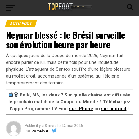
ACTU FOOT
Neymar blessé : le Brésil surveille
son évolution heure par heure
À quelques jours de la Coupe du monde 2026, Neymar fait
encore parler de lui, mais cette fois pour une inquiétude
physique. L’attaquant de Santos souffre d’une légère blessure
au mollet droit, accompagnée d’un œdème, qui l’éloigne
temporairement des terrains.
BeIN, M6, les deux ? Sur quelle chaîne est diffusée
le prochain match de la Coupe du Monde ? Téléchargez
l'appli Programme TV Foot
sur iPhone
ou
sur android
!
Publié
il y a 3 mois
le
22 mai 2026
Par
Romain B.