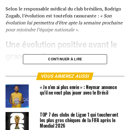
Selon le responsable médical du club brésilien, Rodrigo
Zogaib, l’évolution est toutefois rassurante :
« Son
évolution lui permettra d’être apte la semaine prochaine
pour rejoindre l’équipe nationale »
.
Une évolution positive avant le
grand rendez-vous
CONTINUER À LIRE
Les dernières nouvelles venues du Brésil sont plutôt
encourageantes.
D’après Diário do Peixe, le traitement
VOUS AIMEREZ AUSSI
de l’œdème devrait durer
entre cinq et dix jours
, mais
« Je n’en ai plus envie » : Neymar annonce
les premiers signes seraient positifs. Neymar ne
qu’il ne veut plus jouer avec le Brésil
ressentirait que de petites douleurs et continue
d’effectuer des exercices physiques au centre
d’entraînement.
TOP 7 des clubs de Ligue 1 qui toucheront
les plus gros chèques de la FIFA après le
L’objectif est clair :
ne prendre aucun risque avant la
Mondial 2026