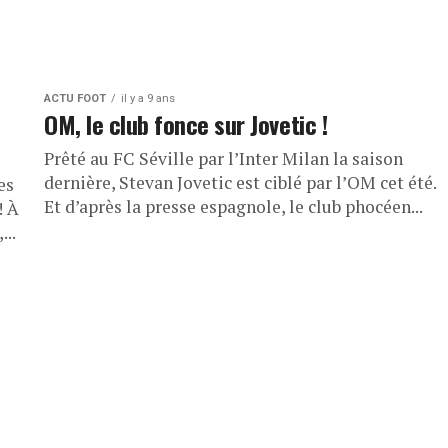
ACTU FOOT
il y a 9 ans
OM, le club fonce sur Jovetic !
Prêté au FC Séville par l’Inter Milan la saison
dernière, Stevan Jovetic est ciblé par l’OM cet été.
es
Et d’après la presse espagnole, le club phocéen...
! À
..