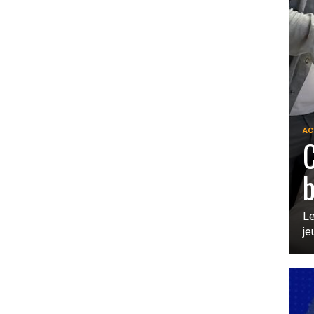
AC
C
b
Le
je