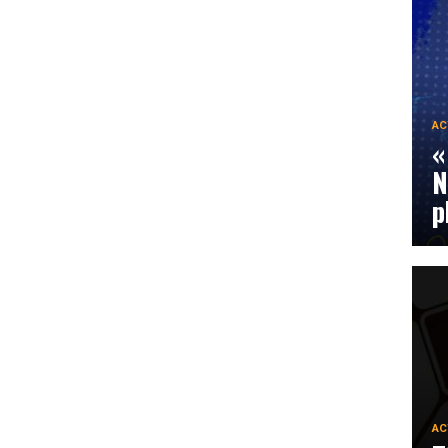
AC
«
N
p
AC